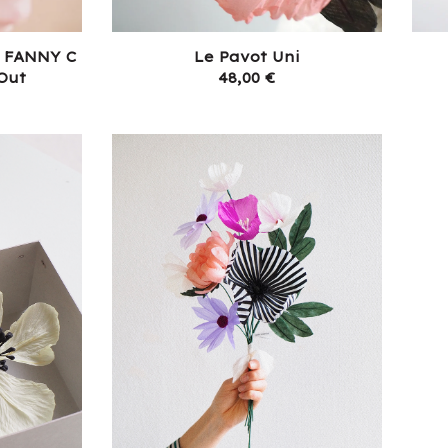
- FANNY C
Le Pavot Uni
Out
48,00
€